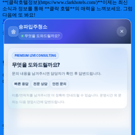
**[클락호텔정보](https://www.clarkhotels.com/)**이제는 최신
소식과 정보를 통해 **클락 호텔**의 매력을 느껴보세요. 그럼
다음에 또 봐요!
토토커뮤니티
클락호텔정보
←
클락호텔정보
클락호텔정보
→
답글 남기기
이메일 주소는 공개되지 않습니다.
필수 필드는
*
로 표시됩니
다
댓글
*