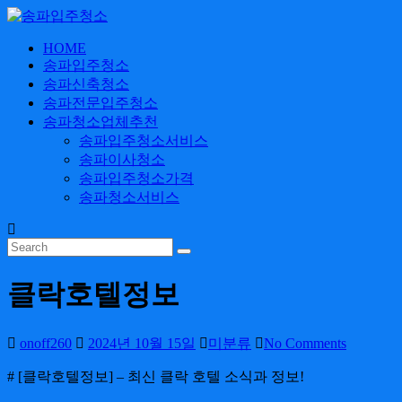
Skip
to
content
HOME
송
송파입주청소
파
송파신축청소
입
송파전문입주청소
주
송파청소업체추천
송파입주청소서비스
청
송파이사청소
소
송파입주청소가격
송파청소서비스
24
시
간
365
일
클락호텔정보
onoff260
2024년 10월 15일
미분류
No Comments
# [클락호텔정보] – 최신 클락 호텔 소식과 정보!