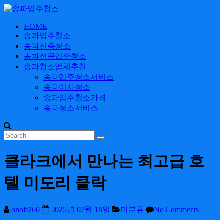
Skip
to
content
HOME
송
송파입주청소
파
송파신축청소
입
송파전문입주청소
주
송파청소업체추천
송파입주청소서비스
청
송파이사청소
소
송파입주청소가격
송파청소서비스
24
시
간
365
일
클라크에서 만나는 최고급 호
텔 미도리 클락
onoff260
2025년 02월 18일
미분류
No Comments