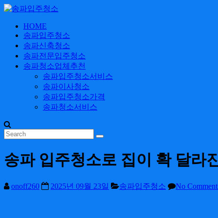
Skip
to
content
HOME
송
송파입주청소
파
송파신축청소
입
송파전문입주청소
주
송파청소업체추천
송파입주청소서비스
청
송파이사청소
소
송파입주청소가격
송파청소서비스
24
시
간
365
일
송파 입주청소로 집이 확 달라
onoff260
2025년 09월 23일
송파입주청소
No Comment